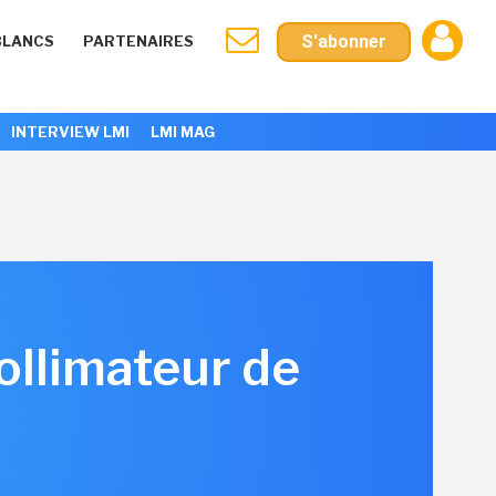
S'abonner
BLANCS
PARTENAIRES
INTERVIEW LMI
LMI MAG
collimateur de