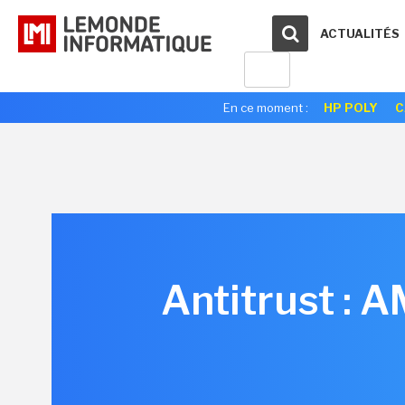
ACTUALITÉS
En ce moment :
HP POLY
C
Antitrust : A