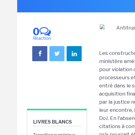
0
Réaction
Les constructe
ministère amér
pour violation 
processeurs e
entré dans le 
acquisition fin
par la justice
leur encontre, 
DoJ. En l'abse
LIVRES BLANCS
citations à com
prix pourrait 
Transition numérique