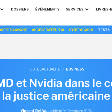
DOSSIERS
ÉVÉNEMENTS
SERVICES
LIVRES-
ARTE BLANCHE
ACCÉLERATEUR IA
CYBERCOACH
TESTS
TOUTE L'ACTUALITÉ
/
BUSINESS
MD et Nvidia dans le 
la justice américaine
Vincent Delfau
,
publié le 04 Décembre 2006