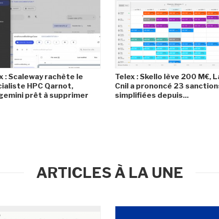
x : Scaleway rachète le
Telex : Skello lève 200 M€, L
ialiste HPC Qarnot,
Cnil a prononcé 23 sanction
emini prêt à supprimer
simplifiées depuis...
ARTICLES À LA UNE