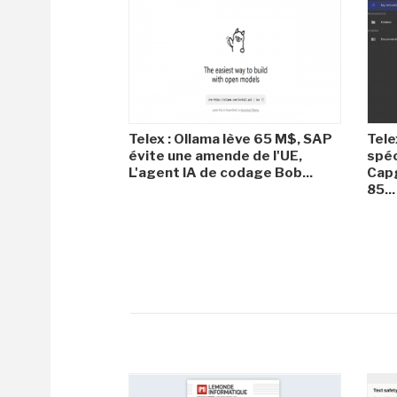
Telex : Ollama lève 65 M$, SAP
Tele
évite une amende de l'UE,
spéc
L'agent IA de codage Bob...
Capg
85...