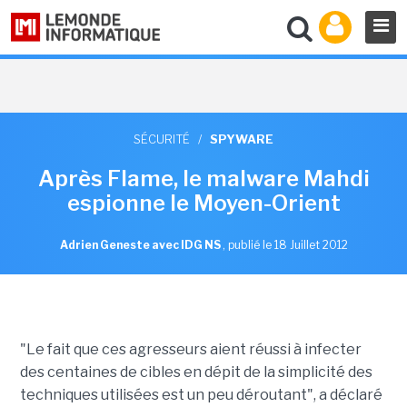
SÉCURITÉ
/
SPYWARE
Après Flame, le malware Mahdi
espionne le Moyen-Orient
Adrien Geneste avec IDG NS
,
publié le 18 Juillet 2012
"Le fait que ces agresseurs aient réussi à infecter
des centaines de cibles en dépit de la simplicité des
techniques utilisées est un peu déroutant", a déclaré