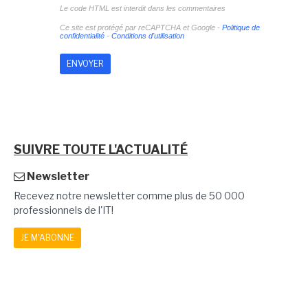
Le code HTML est interdit dans les commentaires
Ce site est protégé par reCAPTCHA et Google -
Politique de
confidentialité
-
Conditions d'utilisation
SUIVRE TOUTE L'ACTUALITÉ
Newsletter
Recevez notre newsletter comme plus de 50 000
professionnels de l'IT!
JE M'ABONNE