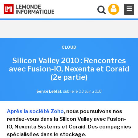
CLOUD
Silicon Valley 2010 : Rencontres
avec Fusion-IO, Nexenta et Coraid
(2e partie)
Serge Leblal
,
publié le 03 Juin 2010
Après la société Zoho
, nous poursuivons nos
rendez-vous dans la Silicon Valley avec Fusion-
IO, Nexenta Systems et Coraid. Des compagnies
spécialisées dans le stockage.