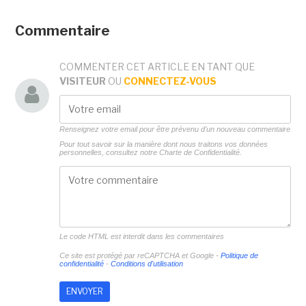
Commentaire
COMMENTER CET ARTICLE EN TANT QUE
VISITEUR
OU
CONNECTEZ-VOUS
Renseignez votre email pour être prévenu d'un nouveau commentaire
Pour tout savoir sur la manière dont nous traitons vos données
personnelles, consultez notre
Charte de Confidentialité.
Le code HTML est interdit dans les commentaires
Ce site est protégé par reCAPTCHA et Google -
Politique de
confidentialité
-
Conditions d'utilisation