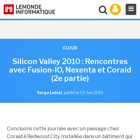
CLOUD
Silicon Valley 2010 : Rencontres
avec Fusion-IO, Nexenta et Coraid
(2e partie)
Serge Leblal
,
publié le 03 Juin 2010
Concluons cette journée avec un passage chez
Coraid à Redwood City. Installée dans un bâtiment qui