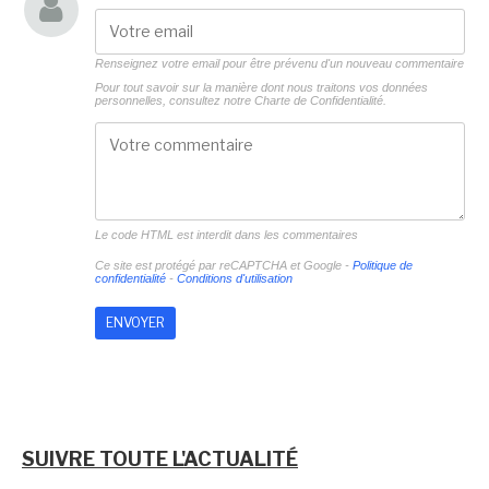
Renseignez votre email pour être prévenu d'un nouveau commentaire
Pour tout savoir sur la manière dont nous traitons vos données
personnelles, consultez notre
Charte de Confidentialité.
Le code HTML est interdit dans les commentaires
Ce site est protégé par reCAPTCHA et Google -
Politique de
confidentialité
-
Conditions d'utilisation
SUIVRE TOUTE L'ACTUALITÉ