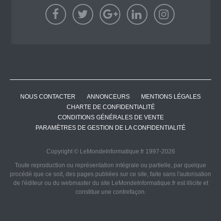
NOUS CONTACTER
ANNONCEURS
MENTIONS LÉGALES
CHARTE DE CONFIDENTIALITÉ
CONDITIONS GÉNÉRALES DE VENTE
PARAMÈTRES DE GESTION DE LA CONFIDENTIALITÉ
Copyright © LeMondeInformatique.fr 1997-2026
Toute reproduction ou représentation intégrale ou partielle, par quelque
procédé que ce soit, des pages publiées sur ce site, faite sans l'autorisation
de l'éditeur ou du webmaster du site LeMondeInformatique.fr est illicite et
constitue une contrefaçon.