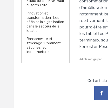
Étude de cas HMY Haut
consommation é
du formulaire
d'amélioration 
Innovation et
notamment lors
transformation : Les
relativement l
défis de la digitalisation
dans le secteur de la
pourra être em
location
les tablettes 
Ransomware et
terminaux, soul
stockage : Comment
Forrester Rese
sécuriser son
infrastructure
Article rédigé par
Cet article