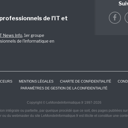
Sui
 professionnels de l’IT et
IT News Info
, 1er groupe
sionnels de l'informatique en
CEURS
MENTIONS LÉGALES
CHARTE DE CONFIDENTIALITÉ
COND
PARAMÈTRES DE GESTION DE LA CONFIDENTIALITÉ
Copyright © LeMondeInformatique.fr 1997-2026
on intégrale ou partielle, par quelque procédé que ce soit, des pages publiées sur ce
ur ou du webmaster du site LeMondeInformatique.fr est illicite et constitue une cont