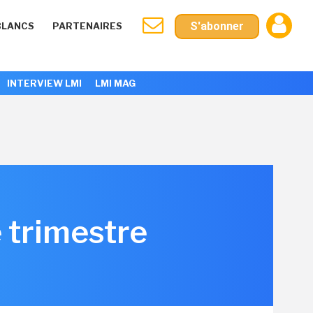
S'abonner
BLANCS
PARTENAIRES
INTERVIEW LMI
LMI MAG
 trimestre