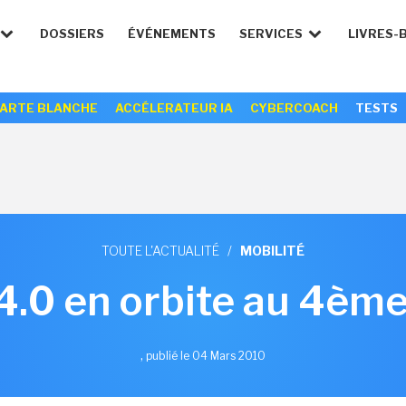
DOSSIERS
ÉVÉNEMENTS
SERVICES
LIVRES-
ARTE BLANCHE
ACCÉLERATEUR IA
CYBERCOACH
TESTS
TOUTE L'ACTUALITÉ
/
MOBILITÉ
4.0 en orbite au 4ème
,
publié le 04 Mars 2010