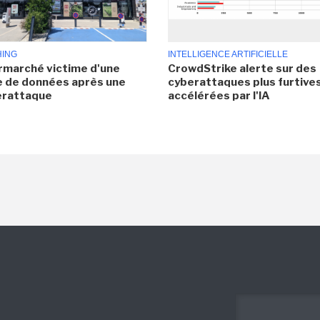
HING
INTELLIGENCE ARTIFICIELLE
rmarché victime d'une
CrowdStrike alerte sur des
e de données après une
cyberattaques plus furtives
erattaque
accélérées par l'IA