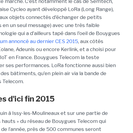
r ce marché. C'est notamment le cas de Semtech,
nçaise Cycleo ayant développé LoRa (Long Range),
 aux objets connectés d'échanger de petits
 en un seul message) avec une très faible
ogie qui a d'ailleurs tapé dans l'oeil de Bouygues
ium annoncé au dernier CES 2015
, aux côtés
lane, Adeunis ou encore Kerlink, et a choisi pour
l'IoT en France. Bouygues Telecom la teste
uer ses performances. LoRa fonctionne aussi bien
 des bâtiments, qu'en plein air via la bande de
 Telecom.
d'ici fin 2015
juin à Issy-les-Moulineaux et sur une partie de
nts hauts » du réseau de Bouygues Telecom qui
in de l’année, près de 500 communes seront