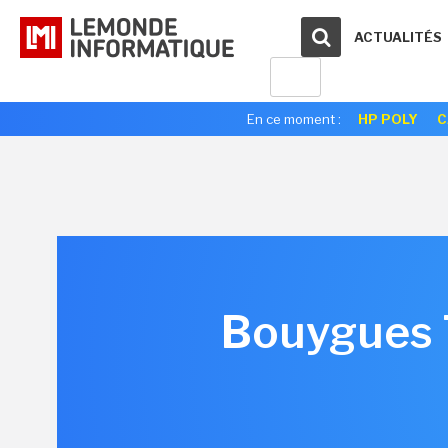
ACTUALITÉS
En ce moment :
HP POLY
C
Bouygues T