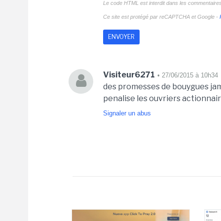
Le code HTML est interdit dans les commentaire
Ce site est protégé par reCAPTCHA et Google -
Visiteur6271
• 27/06/2015 à 10h34
des promesses de bouygues jam
penalise les ouvriers actionnai
Signaler un abus