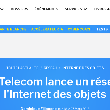
DOSSIERS
ÉVÉNEMENTS
SERVICES
LIVRES-
ARTE BLANCHE
ACCÉLERATEUR IA
CYBERCOACH
TESTS
TOUTE L'ACTUALITÉ
/
RÉSEAU
/
INTERNET DES OBJETS
elecom lance un rés
l'Internet des objets
Dominique Filippone
,
publié le 27 Mars 2015