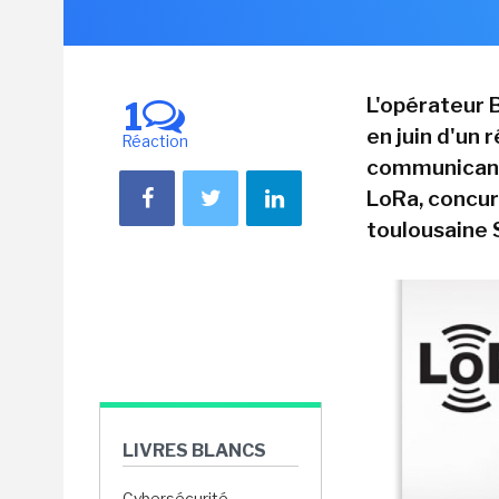
L'opérateur
1
en juin d'un 
Réaction
communicants
LoRa, concur
toulousaine 
LIVRES BLANCS
Cybersécurité