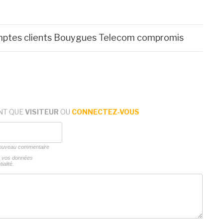
comptes clients Bouygues Telecom compromis
NT QUE
VISITEUR
OU
CONNECTEZ-VOUS
 nouveau commentaire
ns vos données
ialité.