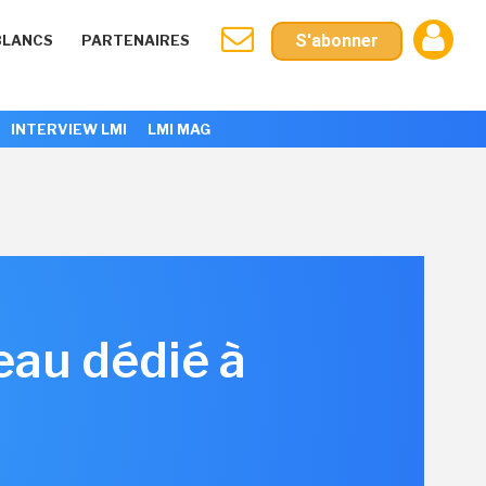
S'abonner
BLANCS
PARTENAIRES
INTERVIEW LMI
LMI MAG
eau dédié à