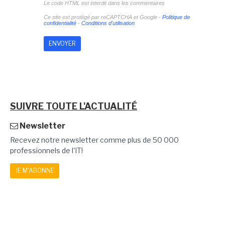
Le code HTML est interdit dans les commentaires
Ce site est protégé par reCAPTCHA et Google -
Politique de
confidentialité
-
Conditions d'utilisation
SUIVRE TOUTE L'ACTUALITÉ
Newsletter
Recevez notre newsletter comme plus de 50 000
professionnels de l'IT!
JE M'ABONNE