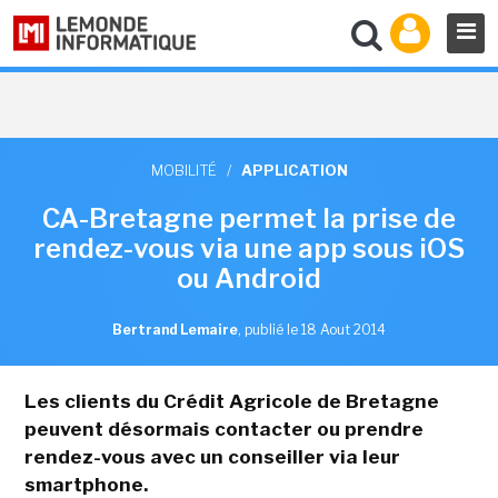
MOBILITÉ
/
APPLICATION
CA-Bretagne permet la prise de
rendez-vous via une app sous iOS
ou Android
Bertrand Lemaire
,
publié le 18 Aout 2014
Les clients du Crédit Agricole de Bretagne
peuvent désormais contacter ou prendre
rendez-vous avec un conseiller via leur
smartphone.