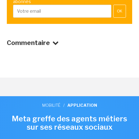
abonnés
OK
Commentaire
MOBILITÉ
/
APPLICATION
Meta greffe des agents métiers
sur ses réseaux sociaux