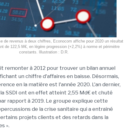
se de revenus à deux chiffres, Econocom affiche pour 2020 un résultat
ant de 122,5 M€, en légère progression (+2,2%) à norme et périmètre
constants. Illustration : D.R.
allait remonter à 2012 pour trouver un bilan annuel
ichant un chiffre d'affaires en baisse. Désormais,
érence en la matière est l'année 2020. L'an dernier,
 la SSDI ont en effet atteint 2,55 Md€ et chuté
 par rapport à 2019. Le groupe explique cette
ercussions de la crise sanitaire qui a entraîné
certains projets clients et des retards dans la
es ».