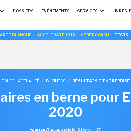
DOSSIERS
ÉVÉNEMENTS
SERVICES
LIVRES-
ARTE BLANCHE
ACCÉLERATEUR IA
CYBERCOACH
TESTS
TOUTE L'ACTUALITÉ
/
BUSINESS
/
RÉSULTATS D'ENTREPRISE
ffaires en berne pour
2020
Fabrice Alessi
,
publié le 26 Février 2021