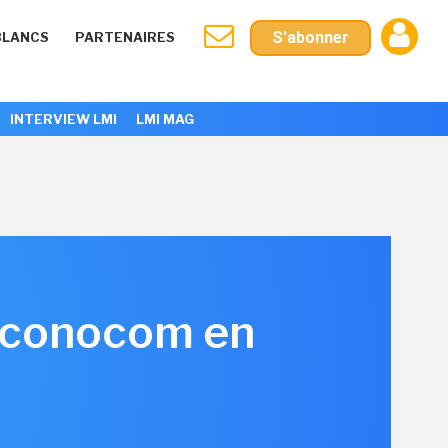
S'abonner
BLANCS
PARTENAIRES
INTERVIEW LMI
LMI MAG
 Econocom en