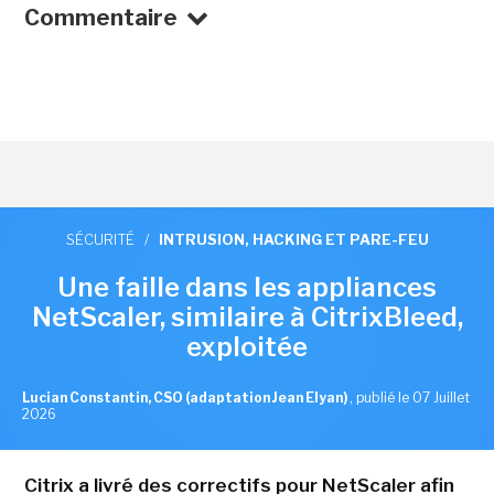
Commentaire
SÉCURITÉ
/
INTRUSION, HACKING ET PARE-FEU
Une faille dans les appliances
NetScaler, similaire à CitrixBleed,
exploitée
Lucian Constantin, CSO (adaptation Jean Elyan)
,
publié le 07 Juillet
2026
Citrix a livré des correctifs pour NetScaler afin