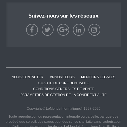
Suivez-nous sur les réseaux
NOUS CONTACTER
ANNONCEURS
MENTIONS LÉGALES
CHARTE DE CONFIDENTIALITÉ
CONDITIONS GÉNÉRALES DE VENTE
PARAMÈTRES DE GESTION DE LA CONFIDENTIALITÉ
Copyright © LeMondeInformatique.fr 1997-2026
Toute reproduction ou représentation intégrale ou partielle, par quelque
procédé que ce soit, des pages publiées sur ce site, faite sans l'autorisation
de l'éditeur ou du webmaster du site LeMondeInformatique.fr est illicite et