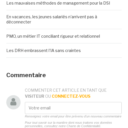
Les mauvaises méthodes de management pour la DSI
En vacances, les jeunes salariés n'arrivent pas à
déconnecter
PMO, un métier IT conciliant rigueur et relationnel
Les DRH embrassent l'IA sans craintes
Commentaire
COMMENTER CET ARTICLE EN TANT QUE
VISITEUR
OU
CONNECTEZ-VOUS
Renseignez votre email pour être prévenu d'un nouveau commentaire
Pour tout savoir sur la manière dont nous traitons vos données
personnelles, consultez notre
Charte de Confidentialité.