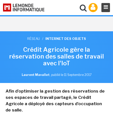
RÉSEAU
/
INTERNET DES OBJETS
Crédit Agricole gère la
réservation des salles de travail
avec l'IoT
Laurent Mavallet
,
publié le 11 Septembre 2017
Afin d'optimiser la gestion des réservations de
ses espaces de travail partagé, le Crédit
Agricole a déployé des capteurs d'occupation
de salle.