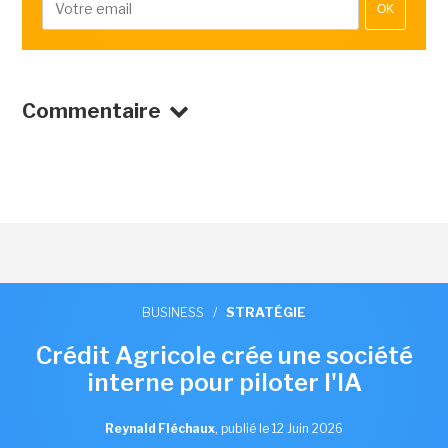
OK
Commentaire
BUSINESS
/
STRATÉGIE
Crédit Agricole crée une société
interne pour piloter l'IA
Reynald Fléchaux
,
publié le 12 Juin 2026