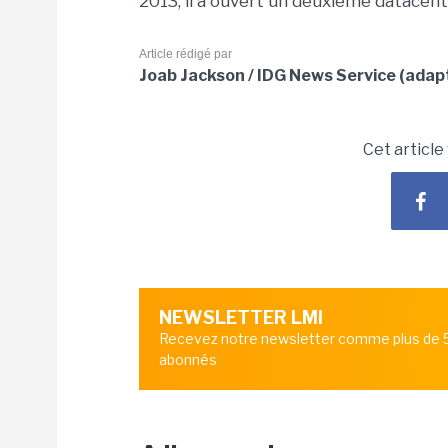
2013, il a ouvert un deuxième datace
Article rédigé par
Joab Jackson / IDG News Service (adap
Cet article
NEWSLETTER LMI
Recevez notre newsletter comme plus de
abonnés