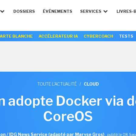
DOSSIERS
ÉVÉNEMENTS
SERVICES
LIVRES-
ARTE BLANCHE
ACCÉLERATEUR IA
CYBERCOACH
TESTS
TOUTE L'ACTUALITÉ
/
CLOUD
n adopte Docker via d
CoreOS
son / IDG News Service (adapté par Maryse Gros)
,
publié le 08 Se