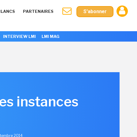
S'abonner
BLANCS
PARTENAIRES
INTERVIEW LMI
LMI MAG
es instances
ptembre 2014