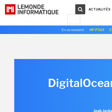
ACTUALITÉS
En ce moment :
HP POLY
C
DigitalOcea
Joab Jack