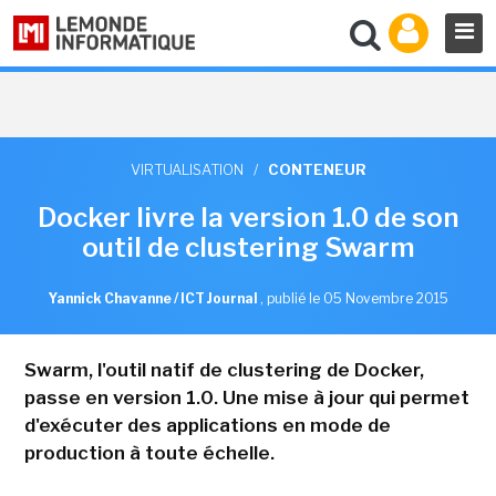
VIRTUALISATION
/
CONTENEUR
Docker livre la version 1.0 de son
outil de clustering Swarm
Yannick Chavanne / ICT Journal
,
publié le 05 Novembre 2015
Swarm, l'outil natif de clustering de Docker,
passe en version 1.0. Une mise à jour qui permet
d'exécuter des applications en mode de
production à toute échelle.