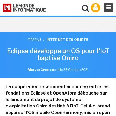
RÉSEAU
/
INTERNET DES OBJETS
Eclipse développe un OS pour l'IoT
baptisé Oniro
Maryse Gros
,
publié le 26 Octobre 2021
La coopération récemment annoncée entre les
fondations Eclipse et OpenAtom débouche sur
le lancement du projet de système
d'exploitation Oniro destiné à l'IoT. Celui-ci prend
appui sur l'OS mobile OpenHarmony, mis en open