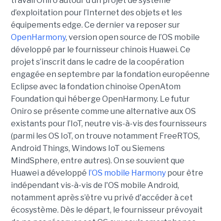
travail Oniro autour d’un projet de système
d’exploitation pour l’Internet des objets et les
équipements edge. Ce dernier va reposer sur
OpenHarmony
, version open source de l’OS mobile
développé par le fournisseur chinois Huawei. Ce
projet s’inscrit dans le cadre de la coopération
engagée en septembre par la fondation européenne
Eclipse avec la fondation chinoise OpenAtom
Foundation qui héberge OpenHarmony. Le futur
Oniro se présente comme une alternative aux OS
existants pour l’IoT, neutre vis-à-vis des fournisseurs
(p
armi les OS IoT, on trouve notamment FreeRTOS,
Android Things, Windows IoT ou Siemens
MindSphere, entre autres)
.
On se souvient que
Huawei a développé
l’OS mobile Harmony
pour être
indépendant vis-à-vis de l'OS mobile Android,
notamment après s’être vu privé d'accéder à cet
écosystème. Dès le départ, le fournisseur prévoyait