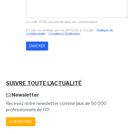
Le code HTML est interdit dans les commentaires
Ce site est protégé par reCAPTCHA et Google -
Politique de
confidentialité
-
Conditions d'utilisation
SUIVRE TOUTE L'ACTUALITÉ
Newsletter
Recevez notre newsletter comme plus de 50 000
professionnels de l'IT!
JE M'ABONNE