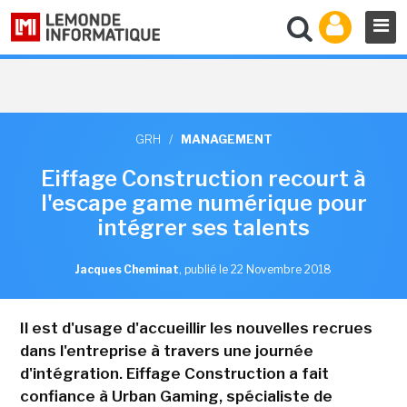
GRH
/
MANAGEMENT
Eiffage Construction recourt à
l'escape game numérique pour
intégrer ses talents
Jacques Cheminat
,
publié le 22 Novembre 2018
Il est d'usage d'accueillir les nouvelles recrues
dans l'entreprise à travers une journée
d'intégration. Eiffage Construction a fait
confiance à Urban Gaming, spécialiste de