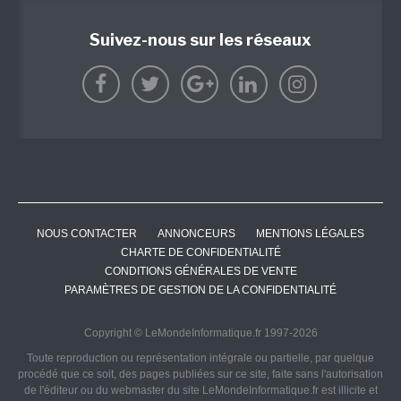
Suivez-nous sur les réseaux
NOUS CONTACTER
ANNONCEURS
MENTIONS LÉGALES
CHARTE DE CONFIDENTIALITÉ
CONDITIONS GÉNÉRALES DE VENTE
PARAMÈTRES DE GESTION DE LA CONFIDENTIALITÉ
Copyright © LeMondeInformatique.fr 1997-2026
Toute reproduction ou représentation intégrale ou partielle, par quelque
procédé que ce soit, des pages publiées sur ce site, faite sans l'autorisation
de l'éditeur ou du webmaster du site LeMondeInformatique.fr est illicite et