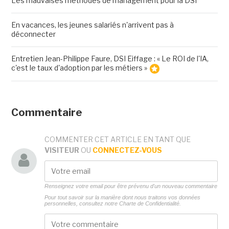
Les mauvaises méthodes de management pour la DSI
En vacances, les jeunes salariés n'arrivent pas à
déconnecter
Entretien Jean-Philippe Faure, DSI Eiffage : « Le ROI de l'IA,
c'est le taux d'adoption par les métiers »
Commentaire
COMMENTER CET ARTICLE EN TANT QUE
VISITEUR
OU
CONNECTEZ-VOUS
Renseignez votre email pour être prévenu d'un nouveau commentaire
Pour tout savoir sur la manière dont nous traitons vos données
personnelles, consultez notre
Charte de Confidentialité.