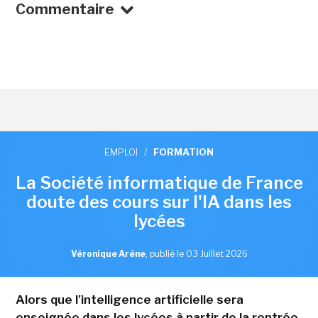
Commentaire
EMPLOI
/
FORMATION
La Société informatique de France
doute des cours sur l'IA dans les
lycées
Véronique Arène
,
publié le 03 Juillet 2026
Alors que l'intelligence artificielle sera
enseignée dans les lycées à partir de la rentrée