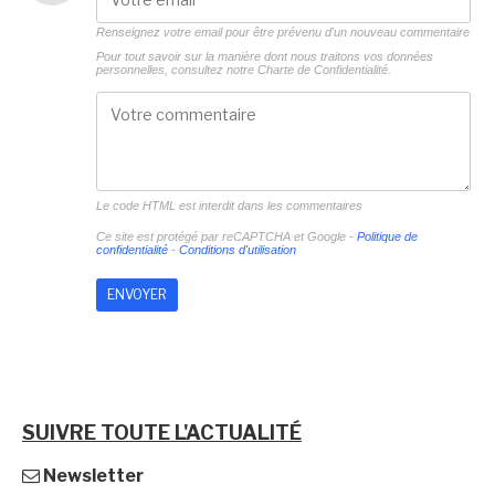
Renseignez votre email pour être prévenu d'un nouveau commentaire
Pour tout savoir sur la manière dont nous traitons vos données
personnelles, consultez notre
Charte de Confidentialité.
Le code HTML est interdit dans les commentaires
Ce site est protégé par reCAPTCHA et Google -
Politique de
confidentialité
-
Conditions d'utilisation
SUIVRE TOUTE L'ACTUALITÉ
Newsletter