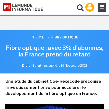
INTERNET
/
FIBRE OPTIQUE
Fibre optique : avec 3% d'abonnés,
la France prend du retard
Didier Barathon
,
publié le 14 Novembre 2012
Une étude du cabinet Coe-Rexecode préconise
l'investissement privé pour accélérer le
développement de la fibre optique en France.