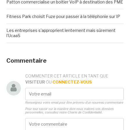
Patton commercialise un boitier VoIP à destination des PME
Fitness Park choisit Fuze pour passer à la téléphonie sur IP
Les entreprises s'approprient lentement mais sûrement
l'UcaaS
Commentaire
COMMENTER CET ARTICLE EN TANT QUE
VISITEUR
OU
CONNECTEZ-VOUS
Renseignez votre email pour être prévenu d'un nouveau commentaire
Pour tout savoir sur la manière dont nous traitons vos données
personnelles, consultez notre
Charte de Confidentialité.