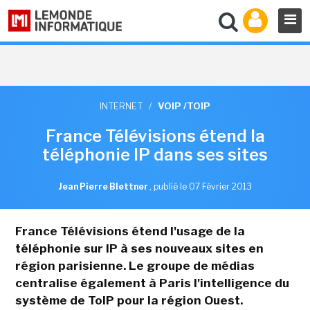
INTERNET
/
VOIP /TOIP
France Télévisions étend la
téléphonie IP dans ses sites
Jean Pierre Blettner
,
publié le 07 Février 2013
France Télévisions étend l'usage de la
téléphonie sur IP à ses nouveaux sites en
région parisienne. Le groupe de médias
centralise également à Paris l'intelligence du
système de ToIP pour la région Ouest.