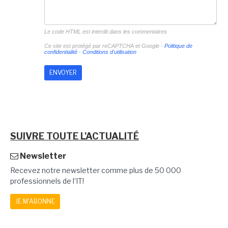
Le code HTML est interdit dans les commentaires
Ce site est protégé par reCAPTCHA et Google -
Politique de
confidentialité
-
Conditions d'utilisation
SUIVRE TOUTE L'ACTUALITÉ
Newsletter
Recevez notre newsletter comme plus de 50 000
professionnels de l'IT!
JE M'ABONNE