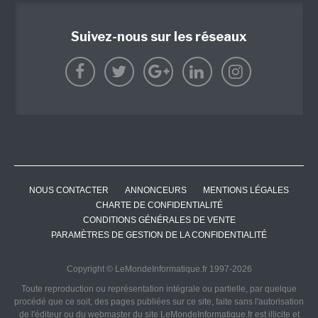
Suivez-nous sur les réseaux
NOUS CONTACTER
ANNONCEURS
MENTIONS LÉGALES
CHARTE DE CONFIDENTIALITÉ
CONDITIONS GÉNÉRALES DE VENTE
PARAMÈTRES DE GESTION DE LA CONFIDENTIALITÉ
Copyright © LeMondeInformatique.fr 1997-2026
Toute reproduction ou représentation intégrale ou partielle, par quelque
procédé que ce soit, des pages publiées sur ce site, faite sans l'autorisation
de l'éditeur ou du webmaster du site LeMondeInformatique.fr est illicite et