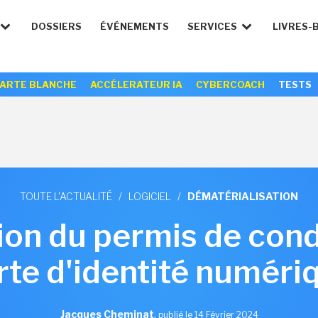
DOSSIERS
ÉVÉNEMENTS
SERVICES
LIVRES-
ARTE BLANCHE
ACCÉLERATEUR IA
CYBERCOACH
TESTS
TOUTE L'ACTUALITÉ
/
LOGICIEL
/
DÉMATÉRIALISATION
ion du permis de condu
rte d'identité numéri
Jacques Cheminat
,
publié le 14 Février 2024