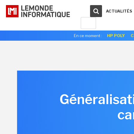
ACTUALITÉS
En ce moment :
HP POLY
C
Généralisat
ca