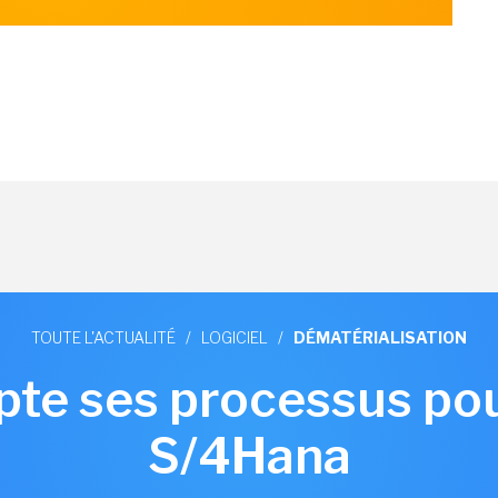
TOUTE L'ACTUALITÉ
/
LOGICIEL
/
DÉMATÉRIALISATION
pte ses processus pou
S/4Hana