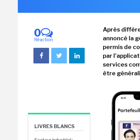
Après différe
0
annoncé la g
Réaction
permis de con
par l'applica
services comm
être générali
LIVRES BLANCS
Secteur industriel :