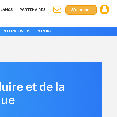
S'abonner
BLANCS
PARTENAIRES
INTERVIEW LMI
LMI MAG
ire et de la
que