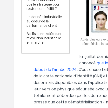
quelle stratégie pour
rester compétitif ?
La donnée industrielle
au coeur de la
performance client
Actifs connectés : une
révolution industrielle
Après plusieurs expé
en marche
dématérialise la ca
En juillet dern
annoncé
que l
début de l’année 2024
. C’est chose fa
de la carte nationale d’identité (CNI)
désormais disponibles dans l’applicati
leur version physique sécurisée avec un
totalement débordée par les demandes
presse que cette dématérialisation « 