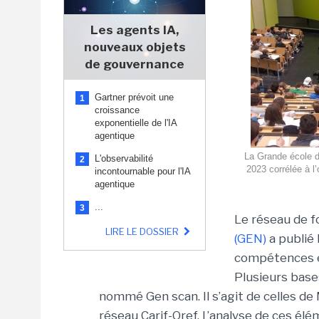
Les agents IA,
nouveaux objets
de gouvernance
Gartner prévoit une
1
croissance
exponentielle de l'IA
agentique
La Grande école d
L'observabilité
2
2023 corrélée à l’
incontournable pour l'IA
agentique
...
3
Le réseau de f
LIRE LE DOSSIER
(GEN)
a publié 
compétences et
Plusieurs base
nommé Gen scan. Il s’agit de celles de
réseau Carif-Oref. L’analyse de ces él