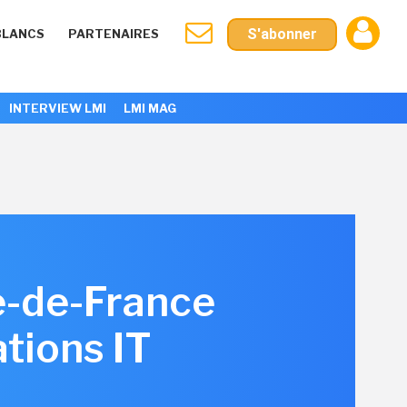
S'abonner
BLANCS
PARTENAIRES
INTERVIEW LMI
LMI MAG
le-de-France
tions IT