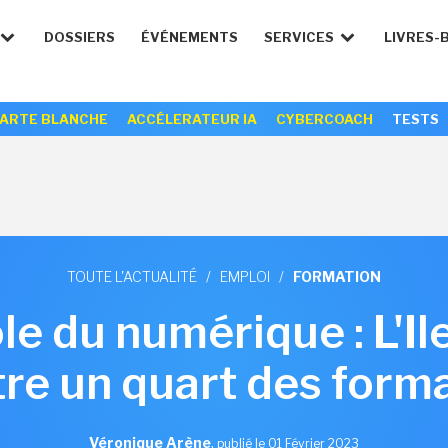
DOSSIERS
ÉVÉNEMENTS
SERVICES
LIVRES-
ARTE BLANCHE
ACCÉLERATEUR IA
CYBERCOACH
TESTS
TOUTE L'ACTUALITÉ
/
EMPLOI
/
FORMATION
e du numérique : L'I
re un quart des forma
Véronique Arène
,
publié le 01 Février 2023