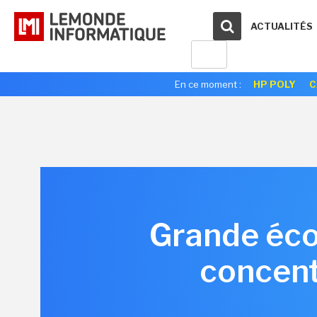
ACTUALITÉS
En ce moment :
HP POLY
C
Grande écol
concent