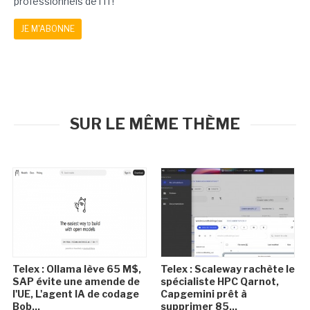
professionnels de l'IT!
JE M'ABONNE
SUR LE MÊME THÈME
Telex : Ollama lève 65 M$,
Telex : Scaleway rachète le
SAP évite une amende de
spécialiste HPC Qarnot,
l'UE, L'agent IA de codage
Capgemini prêt à
Bob...
supprimer 85...