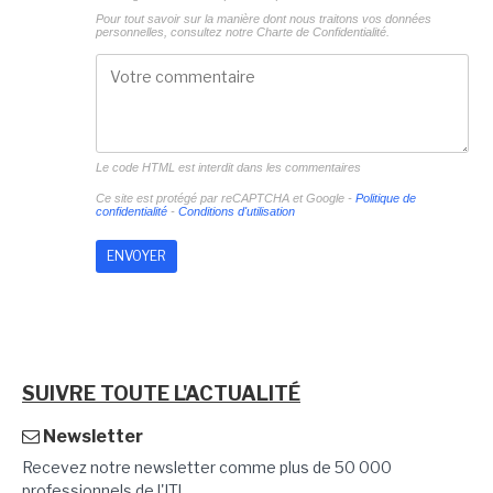
Pour tout savoir sur la manière dont nous traitons vos données
personnelles, consultez notre
Charte de Confidentialité.
Le code HTML est interdit dans les commentaires
Ce site est protégé par reCAPTCHA et Google -
Politique de
confidentialité
-
Conditions d'utilisation
SUIVRE TOUTE L'ACTUALITÉ
Newsletter
Recevez notre newsletter comme plus de 50 000
professionnels de l'IT!