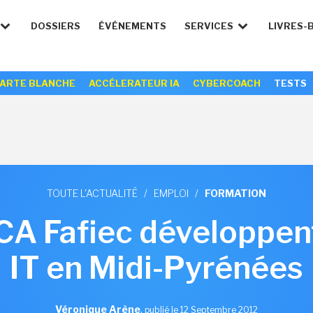
DOSSIERS
ÉVÉNEMENTS
SERVICES
LIVRES-
ARTE BLANCHE
ACCÉLERATEUR IA
CYBERCOACH
TESTS
TOUTE L'ACTUALITÉ
/
EMPLOI
/
FORMATION
PCA Fafiec développen
IT en Midi-Pyrénées
Véronique Arène
,
publié le 12 Septembre 2012