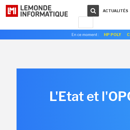
ACTUALITÉS
En ce moment :
HP POLY
C
L'Etat et l'O