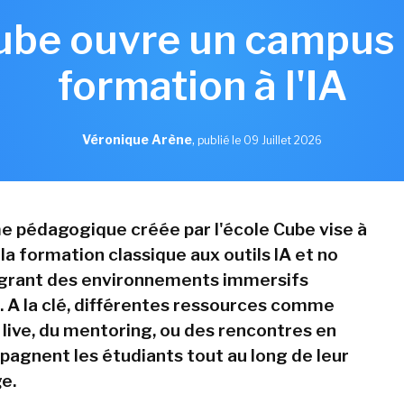
ube ouvre un campus 
formation à l'IA
Véronique Arène
,
publié le 09 Juillet 2026
e pédagogique créée par l'école Cube vise à
a formation classique aux outils IA et no
égrant des environnements immersifs
s. A la clé, différentes ressources comme
 live, du mentoring, ou des rencontres en
agnent les étudiants tout au long de leur
e.