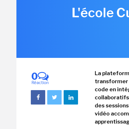
L'école C
La plateform
0
transformer l
Réaction
code en int
collaboratif
des sessions
vidéo accomp
apprentissag