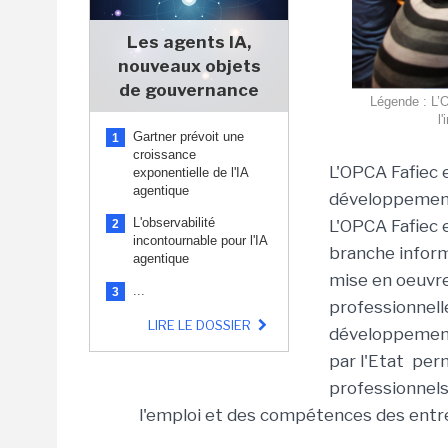
Les agents IA,
nouveaux objets
de gouvernance
Légende : L’O
l
Gartner prévoit une
1
croissance
L'OPCA Fafiec 
exponentielle de l'IA
agentique
développement
L'observabilité
L'OPCA Fafiec e
2
incontournable pour l'IA
branche informa
agentique
mise en oeuvre
...
3
professionnelle
LIRE LE DOSSIER
développement
par l'Etat per
professionnels
l'emploi et des compétences des entre