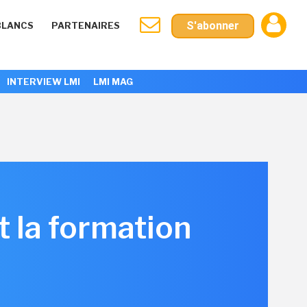
S'abonner
BLANCS
PARTENAIRES
INTERVIEW LMI
LMI MAG
t la formation