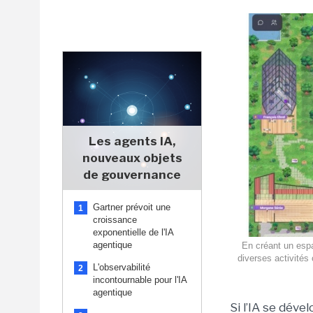
Les agents IA,
nouveaux objets
de gouvernance
Gartner prévoit une
1
croissance
exponentielle de l'IA
agentique
En créant un espa
diverses activités 
L'observabilité
2
incontournable pour l'IA
agentique
Si l’IA se déve