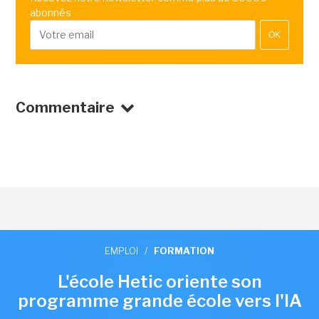
abonnés
OK
Commentaire
EMPLOI
/
FORMATION
L'école Hetic oriente son
programme grande école vers l'IA