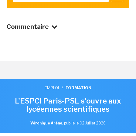
Commentaire
EMPLOI
/
FORMATION
L'ESPCI Paris-PSL s'ouvre aux
lycéennes scientifiques
Véronique Arène
,
publié le 02 Juillet 2026