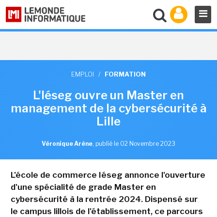
EMPLOI
/
FORMATION
L'Iéseg ouvre un Master en
management de la cybersécurité à
Lille
Véronique Arène
,
publié le 02 Novembre 2023
L'école de commerce Iéseg annonce l'ouverture
d'une spécialité de grade Master en
cybersécurité à la rentrée 2024. Dispensé sur
le campus lillois de l'établissement, ce parcours