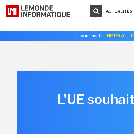
ACTUALITÉS
En ce moment :
HP POLY
C
L'UE souhait