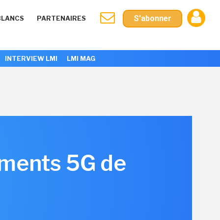
S'abonner
BLANCS
PARTENAIRES
INTERVIEW LMI
LMI MAG
pements 5G de