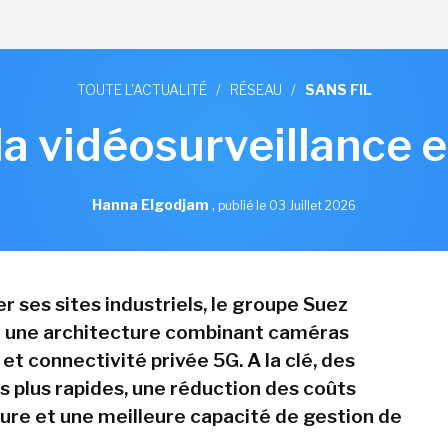
TOUTE L'ACTUALITÉ
/
RÉSEAU
/
SANS FIL
la vidéosurveillance 
Hanna Elgodjam
,
publié le 03 Juillet 2026
r ses sites industriels, le groupe Suez
 une architecture combinant caméras
 et connectivité privée 5G. A la clé, des
 plus rapides, une réduction des coûts
ture et une meilleure capacité de gestion de