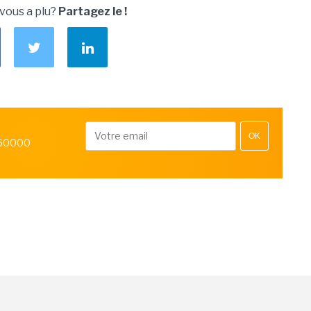
 vous a plu?
Partagez le !
OK
 50000