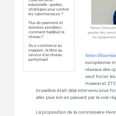
industrielle : quelles
stratégies pour contrer
les cybermenaces ?
Flux de paiement et
données sensibles :
Henna Virkkunen,
comment fiabiliser le
prendre des mesur
réseau ?
les équipement
Du e-commerce au
magasin : la fibre au
service d'un réseau
Selon Bloomb
performant
européenne int
réseaux des op
veut forcer l
Huawei et ZTE u
bruxellois était déjà intervenu sous f
aller plus loin en passant par la voie r
La proposition de la commissaire Henn