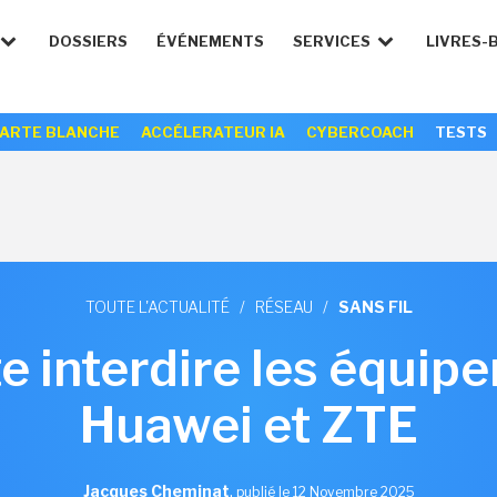
DOSSIERS
ÉVÉNEMENTS
SERVICES
LIVRES-
ARTE BLANCHE
ACCÉLERATEUR IA
CYBERCOACH
TESTS
TOUTE L'ACTUALITÉ
/
RÉSEAU
/
SANS FIL
e interdire les équi
Huawei et ZTE
Jacques Cheminat
,
publié le 12 Novembre 2025