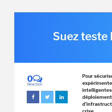
Suez teste 
Pour sécurise
0
expérimente
Réaction
intelligentes
déploiements
d'infrastruc
crise.