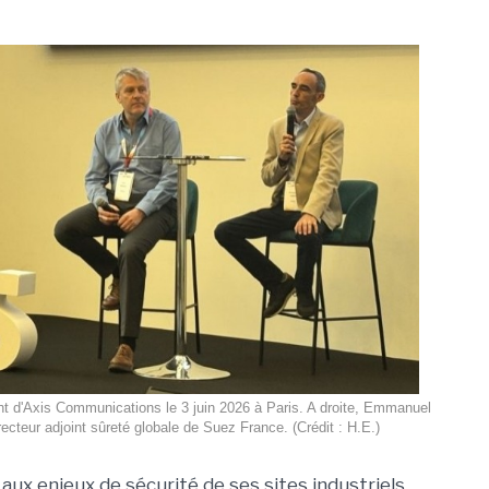
nt d'Axis Communications le 3 juin 2026 à Paris. A droite, Emmanuel
recteur adjoint sûreté globale de Suez France. (Crédit : H.E.)
aux enjeux de sécurité de ses sites industriels,