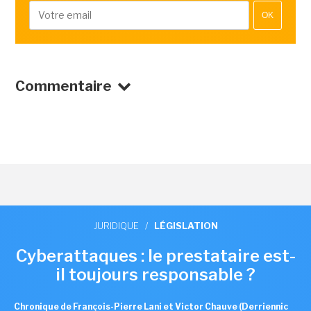
OK
Commentaire
JURIDIQUE
/
LÉGISLATION
Cyberattaques : le prestataire est-
il toujours responsable ?
Chronique de François-Pierre Lani et Victor Chauve (Derriennic