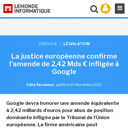
JURIDIQUE
/
LÉGISLATION
La justice européenne confirme
l'amende de 2,42 Mds € infligée à
Google
Célia Seramour
,
publié le 10 Novembre 2021
Google devra honorer une amende équivalente
à 2,42 milliards d'euros pour abus de position
dominante infligée par le Tribunal de l'Union
européenne. La firme américaine peut