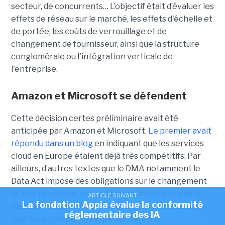
secteur, de concurrents… L’objectif était d’évaluer les
effets de réseau sur le marché, les effets d'échelle et
de portée, les coûts de verrouillage et de
changement de fournisseur, ainsi que la structure
conglomérale ou l'intégration verticale de
l'entreprise.
Amazon et Microsoft se défendent
Cette décision certes préliminaire avait été
anticipée par Amazon et Microsoft.
Le premier avait
répondu dans un blog
en indiquant que les services
cloud en Europe étaient déjà très compétitifs. Par
ailleurs, d’autres textes que le DMA notamment le
Data Act impose des obligations sur le changement
de fournisseur, de portabilité et d'interopérabilité.
ARTICLE SUIVANT
La fondation Appia évalue la conformité
Dans son argumentaire, la société avertit que son
réglementaire des IA
inscription au DMA « risque de nuire à la