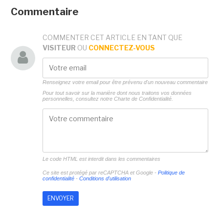
Commentaire
COMMENTER CET ARTICLE EN TANT QUE
VISITEUR
OU
CONNECTEZ-VOUS
Renseignez votre email pour être prévenu d'un nouveau commentaire
Pour tout savoir sur la manière dont nous traitons vos données
personnelles, consultez notre
Charte de Confidentialité.
Le code HTML est interdit dans les commentaires
Ce site est protégé par reCAPTCHA et Google -
Politique de
confidentialité
-
Conditions d'utilisation