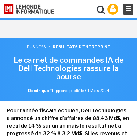
BUSINESS
/
RÉSULTATS D'ENTREPRISE
Le carnet de commandes IA de
Dell Technologies rassure la
bourse
Dominique Filippone
,
publié le 01 Mars 2024
Pour l'année fiscale écoulée, Dell Technologies
a annoncé un chiffre d'affaires de 88,43 Md$, en
recul de 14 % sur un an mais le résultat net a
progressé de 32 % à 3,2 Md$. Si les revenus et