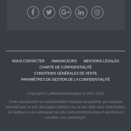
NOUS CONTACTER
ANNONCEURS
MENTIONS LÉGALES
CHARTE DE CONFIDENTIALITÉ
CONDITIONS GÉNÉRALES DE VENTE
PARAMÈTRES DE GESTION DE LA CONFIDENTIALITÉ
Copyright © LeMondeInformatique.fr 1997-2026
Toute reproduction ou représentation intégrale ou partielle, par quelque
procédé que ce soit, des pages publiées sur ce site, faite sans l'autorisation
de l'éditeur ou du webmaster du site LeMondeInformatique.fr est illicite et
constitue une contrefaçon.