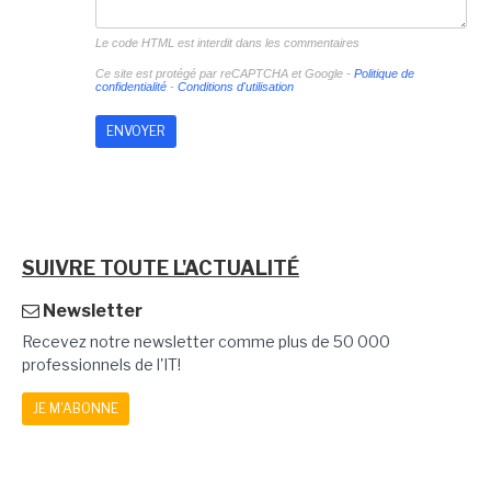
Le code HTML est interdit dans les commentaires
Ce site est protégé par reCAPTCHA et Google -
Politique de
confidentialité
-
Conditions d'utilisation
SUIVRE TOUTE L'ACTUALITÉ
Newsletter
Recevez notre newsletter comme plus de 50 000
professionnels de l'IT!
JE M'ABONNE