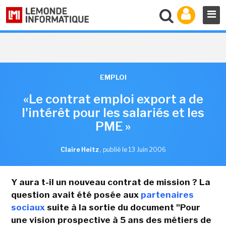
EMPLOI
«Le contrat emploi export a de
l'intérêt pour les salariés et les
PME »
Claire Heitz
,
publié le 13 Juin 2006
Y aura t-il un nouveau contrat de mission ? La
question avait été posée aux
partenaires
sociaux
suite à la sortie du document "Pour
une vision prospective à 5 ans des métiers de