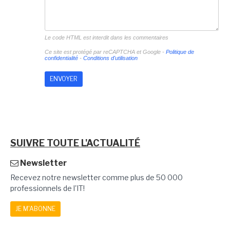
Le code HTML est interdit dans les commentaires
Ce site est protégé par reCAPTCHA et Google -
Politique de
confidentialité
-
Conditions d'utilisation
SUIVRE TOUTE L'ACTUALITÉ
Newsletter
Recevez notre newsletter comme plus de 50 000
professionnels de l'IT!
JE M'ABONNE