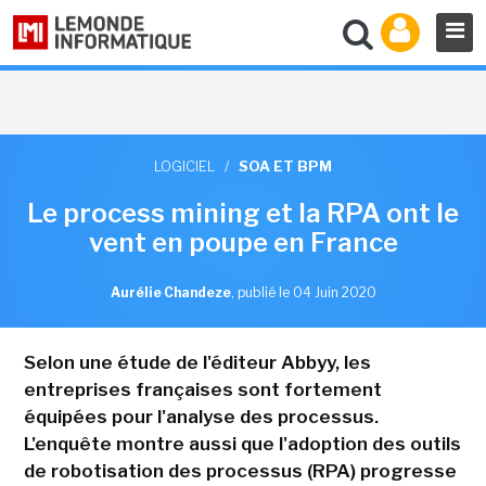
LOGICIEL
/
SOA ET BPM
Le process mining et la RPA ont le
vent en poupe en France
Aurélie Chandeze
,
publié le 04 Juin 2020
Selon une étude de l'éditeur Abbyy, les
entreprises françaises sont fortement
équipées pour l'analyse des processus.
L'enquête montre aussi que l'adoption des outils
de robotisation des processus (RPA) progresse