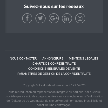
Suivez-nous sur les réseaux
NOUS CONTACTER
ANNONCEURS
MENTIONS LÉGALES
CHARTE DE CONFIDENTIALITÉ
CONDITIONS GÉNÉRALES DE VENTE
PARAMÈTRES DE GESTION DE LA CONFIDENTIALITÉ
Copyright © LeMondeInformatique.fr 1997-2026
Toute reproduction ou représentation intégrale ou partielle, par quelque
procédé que ce soit, des pages publiées sur ce site, faite sans l'autorisation
de l'éditeur ou du webmaster du site LeMondeInformatique.fr est illicite et
constitue une contrefaçon.