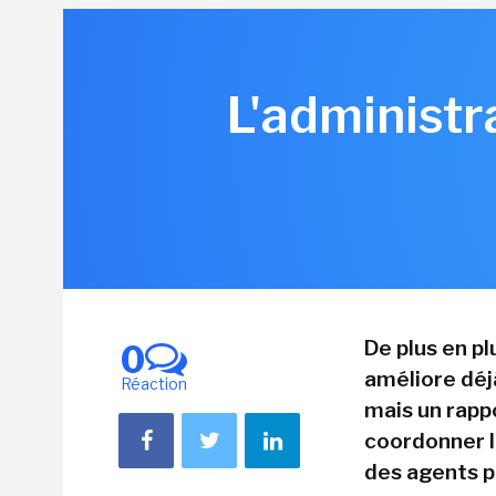
L'administr
De plus en plu
0
améliore déj
Réaction
mais un rapp
coordonner le
des agents po