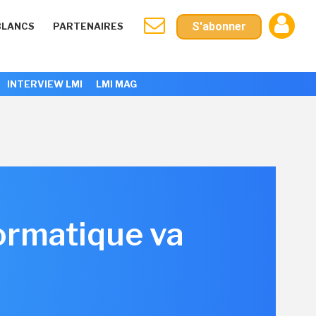
S'abonner
BLANCS
PARTENAIRES
INTERVIEW LMI
LMI MAG
formatique va