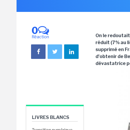
0
On le redoutait
Réaction
réduit (7% au l
supprimé en Fr
d'obtenir de 
dévastatrice p
LIVRES BLANCS
Transition numérique