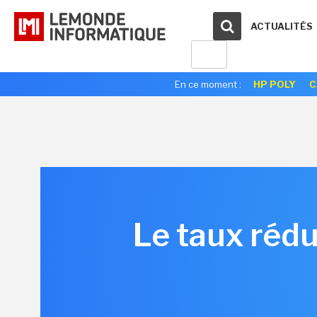
ACTUALITÉS
En ce moment :
HP POLY
C
Le taux rédu