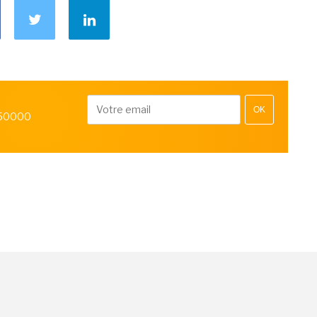
OK
 50000