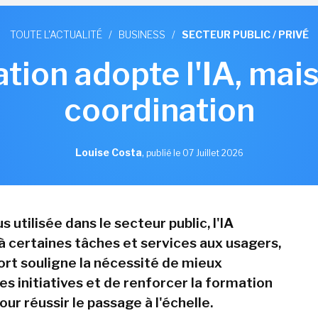
TOUTE L'ACTUALITÉ
/
BUSINESS
/
SECTEUR PUBLIC / PRIVÉ
ation adopte l'IA, ma
coordination
Louise Costa
,
publié le 07 Juillet 2026
s utilisée dans le secteur public, l'IA
à certaines tâches et services aux usagers,
ort souligne la nécessité de mieux
s initiatives et de renforcer la formation
ur réussir le passage à l'échelle.