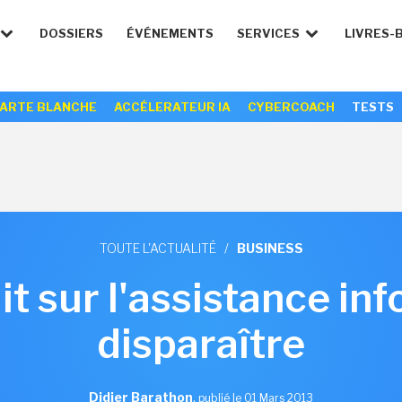
DOSSIERS
ÉVÉNEMENTS
SERVICES
LIVRES-
ARTE BLANCHE
ACCÉLERATEUR IA
CYBERCOACH
TESTS
TOUTE L'ACTUALITÉ
/
BUSINESS
it sur l'assistance in
disparaître
Didier Barathon
,
publié le 01 Mars 2013