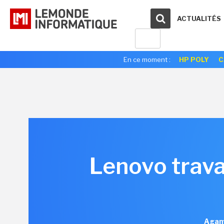
ACTUALITÉS
En ce moment :
HP POLY
C
Lenovo trava
Agam 