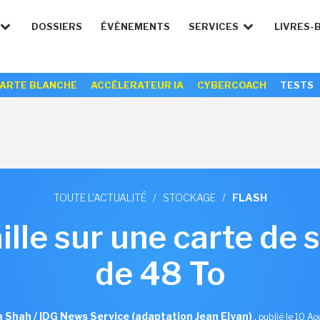
DOSSIERS
ÉVÉNEMENTS
SERVICES
LIVRES-
ARTE BLANCHE
ACCÉLERATEUR IA
CYBERCOACH
TESTS
TOUTE L'ACTUALITÉ
/
STOCKAGE
/
FLASH
ille sur une carte de
de 48 To
Shah / IDG News Service (adaptation Jean Elyan)
,
publié le 10 A