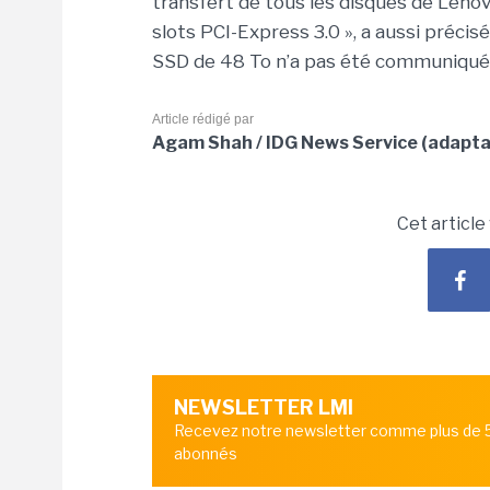
transfert de tous les disques de Lenov
slots PCI-Express 3.0 », a aussi précisé 
SSD de 48 To n’a pas été communiqué
Article rédigé par
Agam Shah / IDG News Service (adaptat
Cet article
NEWSLETTER LMI
Recevez notre newsletter comme plus de
abonnés