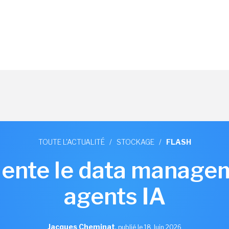
TOUTE L'ACTUALITÉ
/
STOCKAGE
/
FLASH
iente le data managem
agents IA
Jacques Cheminat
,
publié le 18 Juin 2026