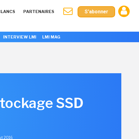
S'abonner
BLANCS
PARTENAIRES
INTERVIEW LMI
LMI MAG
 stockage SSD
out 2016