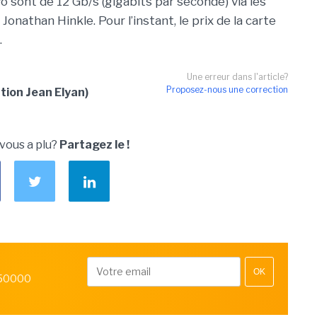
o sont de 12 Gb/s (gigabits par seconde) via les
Jonathan Hinkle. Pour l’instant, le prix de la carte
.
Une erreur dans l'article?
Proposez-nous une correction
ion Jean Elyan)
 vous a plu?
Partagez le !
OK
 50000