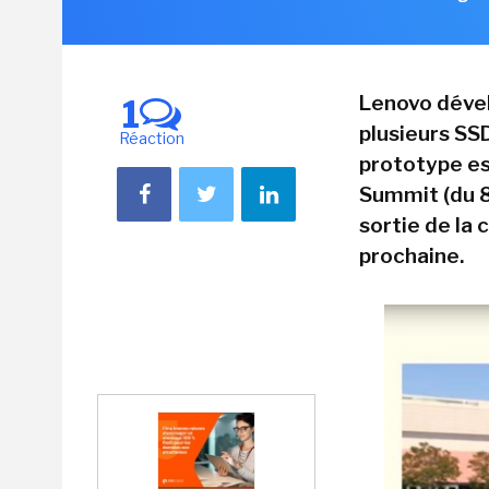
Lenovo dével
1
plusieurs SSD
Réaction
prototype es
Summit (du 8 
sortie de la 
prochaine.