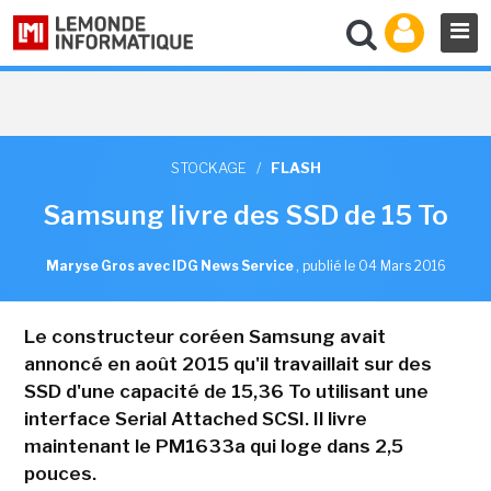
STOCKAGE
/
FLASH
Samsung livre des SSD de 15 To
Maryse Gros avec IDG News Service
,
publié le 04 Mars 2016
Le constructeur coréen Samsung avait
annoncé en août 2015 qu'il travaillait sur des
SSD d'une capacité de 15,36 To utilisant une
interface Serial Attached SCSI. Il livre
maintenant le PM1633a qui loge dans 2,5
pouces.