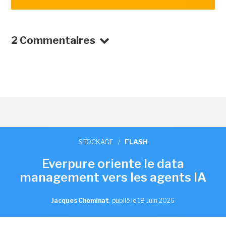
2 Commentaires
STOCKAGE
/
FLASH
Everpure oriente le data
management vers les agents IA
Jacques Cheminat
,
publié le 18 Juin 2026