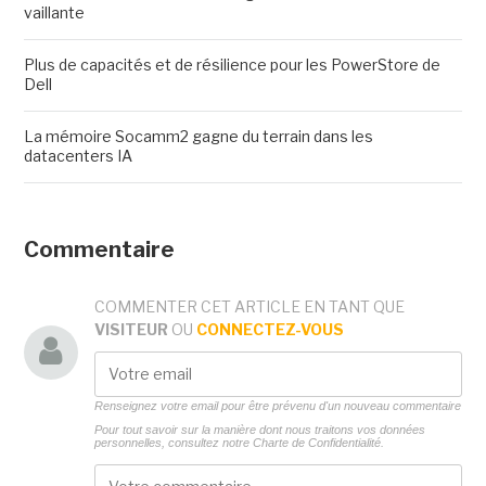
vaillante
Plus de capacités et de résilience pour les PowerStore de
Dell
La mémoire Socamm2 gagne du terrain dans les
datacenters IA
Commentaire
COMMENTER CET ARTICLE EN TANT QUE
VISITEUR
OU
CONNECTEZ-VOUS
Renseignez votre email pour être prévenu d'un nouveau commentaire
Pour tout savoir sur la manière dont nous traitons vos données
personnelles, consultez notre
Charte de Confidentialité.