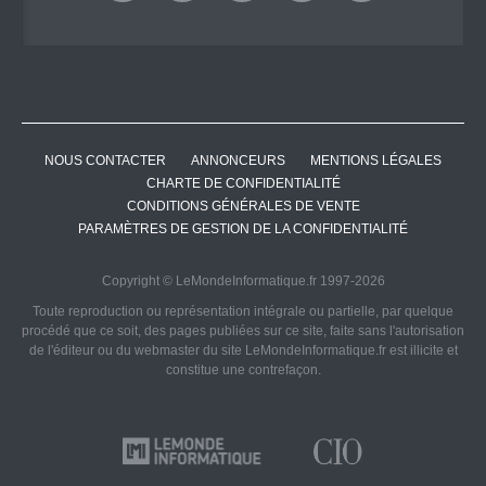
NOUS CONTACTER
ANNONCEURS
MENTIONS LÉGALES
CHARTE DE CONFIDENTIALITÉ
CONDITIONS GÉNÉRALES DE VENTE
PARAMÈTRES DE GESTION DE LA CONFIDENTIALITÉ
Copyright © LeMondeInformatique.fr 1997-2026
Toute reproduction ou représentation intégrale ou partielle, par quelque
procédé que ce soit, des pages publiées sur ce site, faite sans l'autorisation
de l'éditeur ou du webmaster du site LeMondeInformatique.fr est illicite et
constitue une contrefaçon.