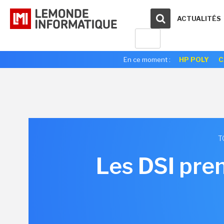
ACTUALITÉS
En ce moment :
HP POLY
C
T
Les DSI pren