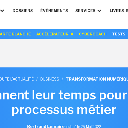
DOSSIERS
ÉVÉNEMENTS
SERVICES
LIVRES-
ARTE BLANCHE
ACCÉLERATEUR IA
CYBERCOACH
TESTS
OUTE L'ACTUALITÉ
/
BUSINESS
/
TRANSFORMATION NUMÉRIQ
nent leur temps pour
processus métier
Bertrand Lemaire
,
publié le 25 Mai 2022