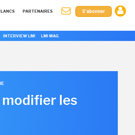
S'abonner
BLANCS
PARTENAIRES
INTERVIEW LMI
LMI MAG
UE
 modifier les