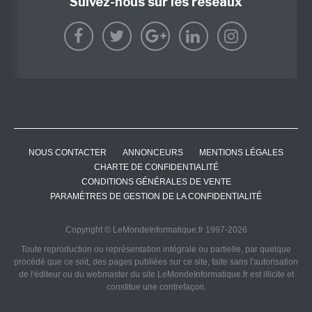
Suivez-nous sur les réseaux
NOUS CONTACTER
ANNONCEURS
MENTIONS LÉGALES
CHARTE DE CONFIDENTIALITÉ
CONDITIONS GÉNÉRALES DE VENTE
PARAMÈTRES DE GESTION DE LA CONFIDENTIALITÉ
Copyright © LeMondeInformatique.fr 1997-2026
Toute reproduction ou représentation intégrale ou partielle, par quelque
procédé que ce soit, des pages publiées sur ce site, faite sans l'autorisation
de l'éditeur ou du webmaster du site LeMondeInformatique.fr est illicite et
constitue une contrefaçon.