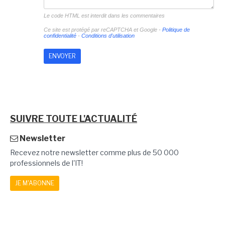
Le code HTML est interdit dans les commentaires
Ce site est protégé par reCAPTCHA et Google -
Politique de
confidentialité
-
Conditions d'utilisation
SUIVRE TOUTE L'ACTUALITÉ
Newsletter
Recevez notre newsletter comme plus de 50 000
professionnels de l'IT!
JE M'ABONNE