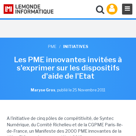
PME
/
INITIATIVES
Les PME innovantes invitées à
s'exprimer sur les dispositifs
d'aide de l'Etat
Maryse Gros
,
publié le 25 Novembre 2011
A l'initiative de cinq pôles de compétitivité, de Syntec
Numérique, du Comité Richelieu et de la CGPME Paris-Ile-
de-France, un Manifeste des 2000 PME innovantes de la