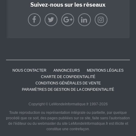
Suivez-nous sur les réseaux
NOUS CONTACTER
ANNONCEURS
MENTIONS LÉGALES
CHARTE DE CONFIDENTIALITÉ
CONDITIONS GÉNÉRALES DE VENTE
PARAMÈTRES DE GESTION DE LA CONFIDENTIALITÉ
Copyright © LeMondeInformatique.fr 1997-2026
Toute reproduction ou représentation intégrale ou partielle, par quelque
procédé que ce soit, des pages publiées sur ce site, faite sans l'autorisation
de l'éditeur ou du webmaster du site LeMondeInformatique.fr est illicite et
constitue une contrefaçon.