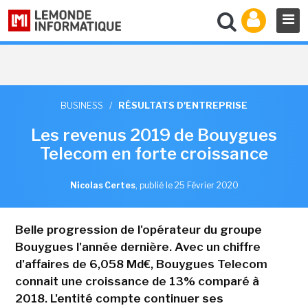
BUSINESS
/
RÉSULTATS D'ENTREPRISE
Les revenus 2019 de Bouygues
Telecom en forte croissance
Nicolas Certes
,
publié le 25 Février 2020
Belle progression de l'opérateur du groupe
Bouygues l'année dernière. Avec un chiffre
d'affaires de 6,058 Md€, Bouygues Telecom
connait une croissance de 13% comparé à
2018. L'entité compte continuer ses