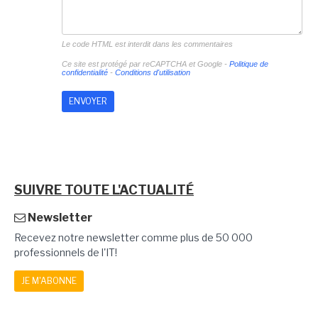
Le code HTML est interdit dans les commentaires
Ce site est protégé par reCAPTCHA et Google -
Politique de
confidentialité
-
Conditions d'utilisation
SUIVRE TOUTE L'ACTUALITÉ
Newsletter
Recevez notre newsletter comme plus de 50 000
professionnels de l'IT!
JE M'ABONNE