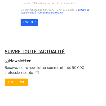
Le code HTML est interdit dans les commentaires
Ce site est protégé par reCAPTCHA et Google -
Politique de
confidentialité
-
Conditions d'utilisation
SUIVRE TOUTE L'ACTUALITÉ
Newsletter
Recevez notre newsletter comme plus de 50 000
professionnels de l'IT!
JE M'ABONNE