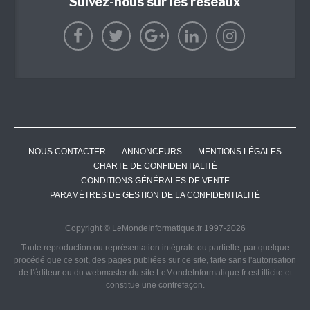
Suivez-nous sur les réseaux
NOUS CONTACTER
ANNONCEURS
MENTIONS LÉGALES
CHARTE DE CONFIDENTIALITÉ
CONDITIONS GÉNÉRALES DE VENTE
PARAMÈTRES DE GESTION DE LA CONFIDENTIALITÉ
Copyright © LeMondeInformatique.fr 1997-2026
Toute reproduction ou représentation intégrale ou partielle, par quelque
procédé que ce soit, des pages publiées sur ce site, faite sans l'autorisation
de l'éditeur ou du webmaster du site LeMondeInformatique.fr est illicite et
constitue une contrefaçon.