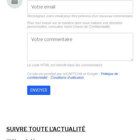
Renseignez votre email pour être prévenu d'un nouveau commentaire
Pour tout savoir sur la manière dont nous traitons vos données
personnelles, consultez notre
Charte de Confidentialité.
Le code HTML est interdit dans les commentaires
Ce site est protégé par reCAPTCHA et Google -
Politique de
confidentialité
-
Conditions d'utilisation
SUIVRE TOUTE L'ACTUALITÉ