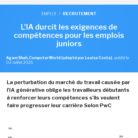
EMPLOI
/
RECRUTEMENT
L'IA durcit les exigences de
compétences pour les emplois
juniors
Agam Shah, ComputerWorld (adapté par Louise Costa)
,
publié le
03 Juillet 2026
La perturbation du marché du travail causée par
l'IA générative oblige les travailleurs débutants
à renforcer leurs compétences s'ils veulent
faire progresser leur carrière Selon PwC