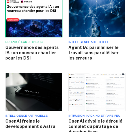
INTELLIGENCE ARTIFICIELLE
PROPOSÉ PAR JETBRAINS
Agent IA: paralléliser le
Gouvernance des agents
travail sans paralléliser
IA : un nouveau chantier
les erreurs
pour les DSI
INTELLIGENCE ARTIFICIELLE
INTRUSION, HACKING ET PARE-FEU
OpenAI freine le
OpenAI dévoile le déroulé
développement d'Astra
complet du piratage de
Hugging Face