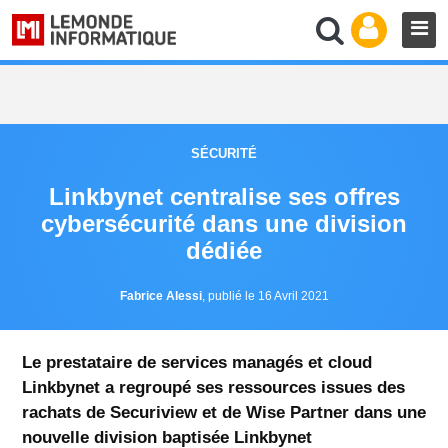
SÉCURITÉ
Linkbynet centralise ses offres
cybersécurité dans une division
dédiée
Fabrice Alessi
,
publié le 16 Avril 2021
Le prestataire de services managés et cloud
Linkbynet a regroupé ses ressources issues des
rachats de Securiview et de Wise Partner dans une
nouvelle division baptisée Linkbynet