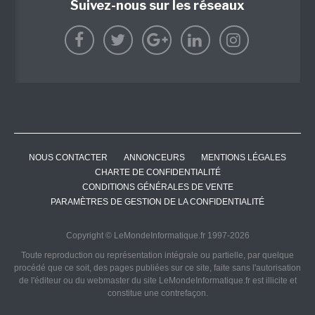
Suivez-nous sur les réseaux
NOUS CONTACTER
ANNONCEURS
MENTIONS LÉGALES
CHARTE DE CONFIDENTIALITÉ
CONDITIONS GÉNÉRALES DE VENTE
PARAMÈTRES DE GESTION DE LA CONFIDENTIALITÉ
Copyright © LeMondeInformatique.fr 1997-2026
Toute reproduction ou représentation intégrale ou partielle, par quelque
procédé que ce soit, des pages publiées sur ce site, faite sans l'autorisation
de l'éditeur ou du webmaster du site LeMondeInformatique.fr est illicite et
constitue une contrefaçon.