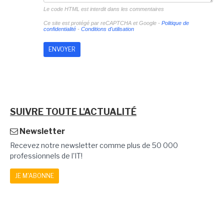
Le code HTML est interdit dans les commentaires
Ce site est protégé par reCAPTCHA et Google -
Politique de
confidentialité
-
Conditions d'utilisation
SUIVRE TOUTE L'ACTUALITÉ
Newsletter
Recevez notre newsletter comme plus de 50 000
professionnels de l'IT!
JE M'ABONNE