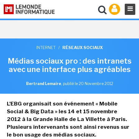
INTERNET
/
RÉSEAUX SOCIAUX
Médias sociaux pro : des intranets
avec une interface plus agréables
Bertrand Lemaire
,
publié le 20 Novembre 2012
L'EBG organisait son événement « Mobile
Social & Big Data » les 14 et 15 novembre
2012 à la Grande Halle de La Villette à Paris.
Plusieurs intervenants sont ainsi revenus sur
le bon usage des médias sociaux.