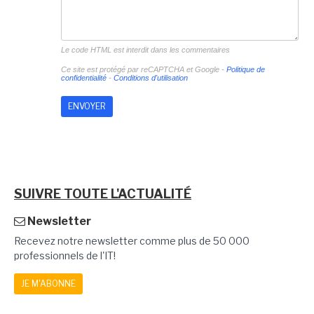
Le code HTML est interdit dans les commentaires
Ce site est protégé par reCAPTCHA et Google -
Politique de
confidentialité
-
Conditions d'utilisation
SUIVRE TOUTE L'ACTUALITÉ
Newsletter
Recevez notre newsletter comme plus de 50 000
professionnels de l'IT!
JE M'ABONNE