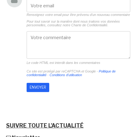
Renseignez votre email pour être prévenu d'un nouveau commentaire
Pour tout savoir sur la manière dont nous traitons vos données
personnelles, consultez notre
Charte de Confidentialité.
Le code HTML est interdit dans les commentaires
Ce site est protégé par reCAPTCHA et Google -
Politique de
confidentialité
-
Conditions d'utilisation
SUIVRE TOUTE L'ACTUALITÉ