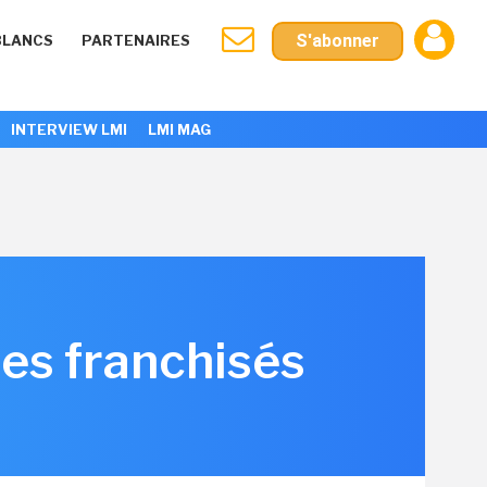
S'abonner
BLANCS
PARTENAIRES
INTERVIEW LMI
LMI MAG
ses franchisés