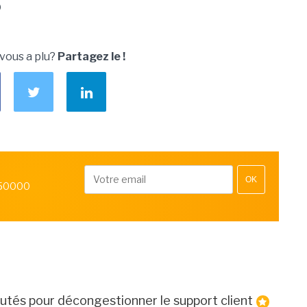
O
 vous a plu?
Partagez le !
OK
 50000
futés pour décongestionner le support client