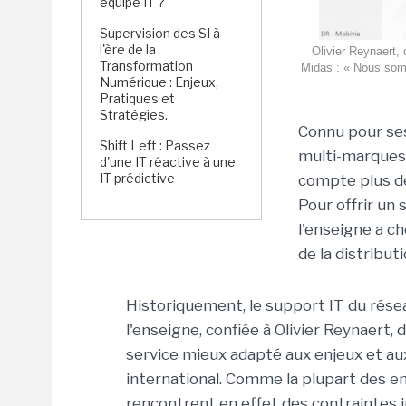
équipe IT ?
Supervision des SI à
l'ère de la
Olivier Reynaert,
Transformation
Midas : « Nous somme
Numérique : Enjeux,
Pratiques et
Stratégies.
Connu pour ses
Shift Left : Passez
multi-marques, 
d'une IT réactive à une
IT prédictive
compte plus de
Pour offrir un
l'enseigne a ch
de la distributi
Historiquement, le support IT du résea
l'enseigne, confiée à Olivier Reynaert, 
service mieux adapté aux enjeux et au
international. Comme la plupart des en
rencontrent en effet des contraintes 