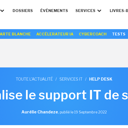
DOSSIERS
ÉVÉNEMENTS
SERVICES
LIVRES-
ARTE BLANCHE
ACCÉLERATEUR IA
CYBERCOACH
TESTS
TOUTE L'ACTUALITÉ
/
SERVICES IT
/
HELP DESK
lise le support IT de 
Aurélie Chandeze
,
publié le 19 Septembre 2022