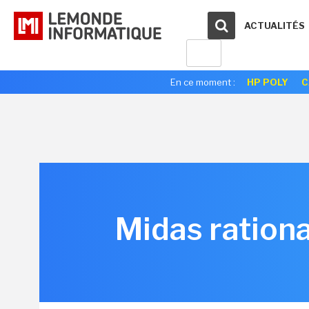
ACTUALITÉS
En ce moment :
HP POLY
C
Midas rationa