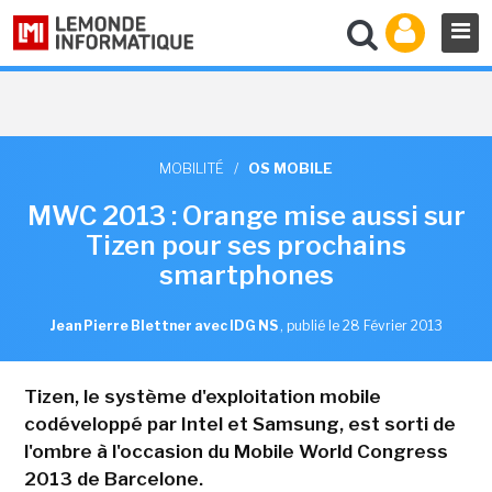
MOBILITÉ
/
OS MOBILE
MWC 2013 : Orange mise aussi sur
Tizen pour ses prochains
smartphones
Jean Pierre Blettner avec IDG NS
,
publié le 28 Février 2013
Tizen, le système d'exploitation mobile
codéveloppé par Intel et Samsung, est sorti de
l'ombre à l'occasion du Mobile World Congress
2013 de Barcelone.