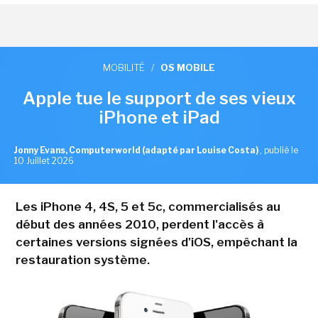
MOBILITÉ
/
OS MOBILE
Apple tue le support de ses vieux
iPhone et iPad
Jonny Evans, Computerworld (adapté par Louise Costa)
,
publié le
10 Juillet 2026
Les iPhone 4, 4S, 5 et 5c, commercialisés au
début des années 2010, perdent l'accès à
certaines versions signées d'iOS, empêchant la
restauration système.