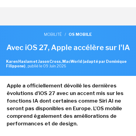
MOBILITÉ
/
OS MOBILE
Avec iOS 27, Apple accélère sur l'IA
Karen Haslam et Jason Cross, MacWorld (adapté par Dominique
Filippone)
,
publié le 09 Juin 2026
Apple a officiellement dévoilé les dernières
évolutions d'iOS 27 avec un accent mis sur les
fonctions IA dont certaines comme Siri AI ne
seront pas disponibles en Europe. L'OS mobile
comprend également des améliorations de
performances et de design.