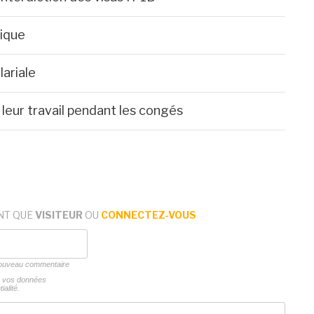
rique
lariale
leur travail pendant les congés
NT QUE
VISITEUR
OU
CONNECTEZ-VOUS
 nouveau commentaire
ns vos données
ialité.