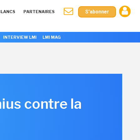
S'abonner
BLANCS
PARTENAIRES
INTERVIEW LMI
LMI MAG
us contre la