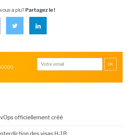
 vous a plu?
Partagez le !
OK
 50000
vOps officiellement créé
'interdiction des visas H-1B