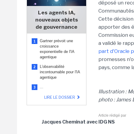
déposé un reco
Communautés 
Les agents IA,
Cette décision
nouveaux objets
de gouvernance
apporter des é
Commission eur
Gartner prévoit une
1
a validé le r
croissance
part d'Oracle 
exponentielle de l'IA
agentique
promesses n'on
L'observabilité
pays, comme la
2
incontournable pour l'IA
agentique
...
3
Illustration :
LIRE LE DOSSIER
photo : James 
Article rédigé par
Jacques Cheminat avec IDG NS