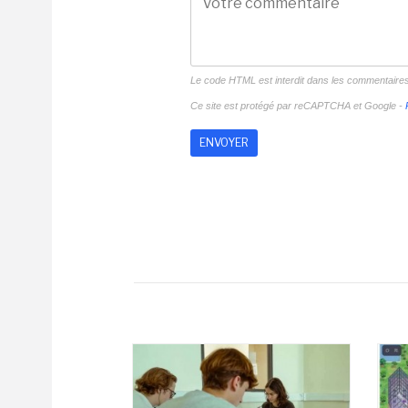
Le code HTML est interdit dans les commentaire
Ce site est protégé par reCAPTCHA et Google -