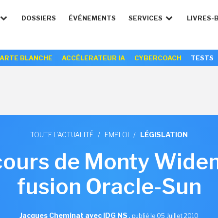
DOSSIERS
ÉVÉNEMENTS
SERVICES
LIVRES-
ARTE BLANCHE
ACCÉLERATEUR IA
CYBERCOACH
TESTS
TOUTE L'ACTUALITÉ
/
EMPLOI
/
LÉGISLATION
ours de Monty Wideni
fusion Oracle-Sun
Jacques Cheminat avec IDG NS
,
publié le 05 Juillet 2010