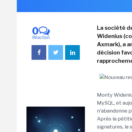
La société d
0
Widenius (c
Réaction
Axmark), a a
décision fav
rapprochemen
Monty Widenius,
MySQL, et aujo
n'abandonne pa
Après la pétit
signatures, la