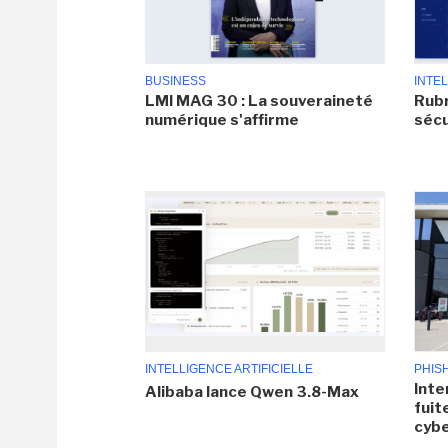
BUSINESS
INTEL
LMI MAG 30 : La souveraineté
Rubr
numérique s'affirme
sécu
INTELLIGENCE ARTIFICIELLE
PHIS
Inte
Alibaba lance Qwen 3.8-Max
fuit
cyb