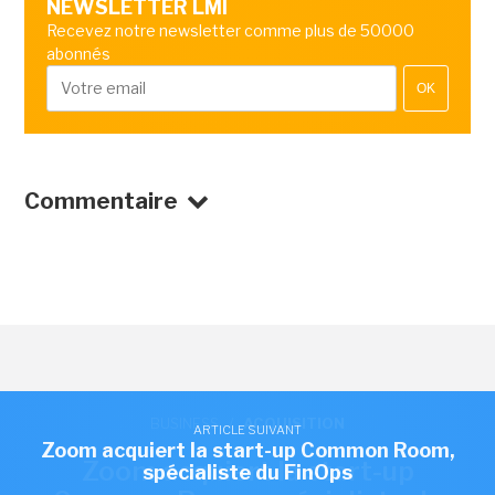
NEWSLETTER LMI
Recevez notre newsletter comme plus de 50000
abonnés
OK
Commentaire
BUSINESS
/
ACQUISITION
ARTICLE SUIVANT
Zoom acquiert la start-up Common Room,
Zoom acquiert la start-up
spécialiste du FinOps