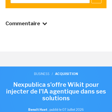
Commentaire
BUSINESS
/
ACQUISITION
Nexpublica s'offre Wikit pour
injecter de l'IA agentique dans ses
solutions
Benoît Huet
,
publié le 07 Juillet 2026