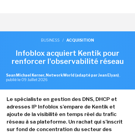
BUSINESS
/
ACQUISITION
Infoblox acquiert Kentik pour
renforcer l'observabilité réseau
Sean Michael Kerner, NetworkWorld (adapté par Jean Elyan)
,
publié le 09 Juillet 2026
Le spécialiste en gestion des DNS, DHCP et
adresses IP Infoblox s'empare de Kentik et
ajoute de la visibilité en temps réel du trafic
réseau à sa plateforme. Un rachat qui s'inscrit
sur fond de concentration du secteur des