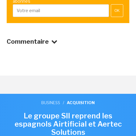
abonnés
OK
Commentaire
BUSINESS
/
ACQUISITION
Le groupe SII reprend les
espagnols Airtificial et Aertec
Solutions