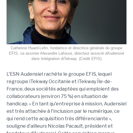
Catherine Huard-Lefin, fondatrice et directrice générale du groupe
EFIS, va assister Alexandre Lafosse, directeur associé dAudensiel
dans lintégration diTekway. (Crédit EFIS)
L'ESN Audensiel rachète le groupe EFIS, lequel
regroupe iTekway Occitanie et iTekway Île-de-
France, deux sociétés adaptées qui emploient des
collaborateurs (environ 75 %) en situation de
handicap. « En tant qu'entreprise à mission, Audensiel
est très attachée à l'inclusion par le numérique, ce
qui rend cette acquisition très différenciante »,
souligne d'ailleurs Nicolas Pacault, président et