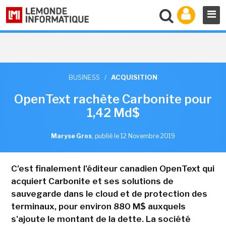
BUSINESS
/
ACQUISITION
OpenText rachète Carbonite pour
1,42 Md$
Maryse Gros
,
publié le 12 Novembre 2019
C'est finalement l'éditeur canadien OpenText qui
acquiert Carbonite et ses solutions de
sauvegarde dans le cloud et de protection des
terminaux, pour environ 880 M$ auxquels
s'ajoute le montant de la dette. La société