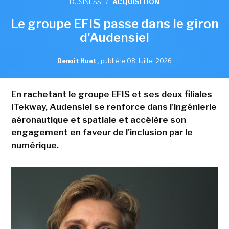
BUSINESS
/
ACQUISITION
Le groupe EFIS passe dans le giron
d'Audensiel
Benoît Huet
,
publié le 08 Juillet 2026
En rachetant le groupe EFIS et ses deux filiales
iTekway, Audensiel se renforce dans l'ingénierie
aéronautique et spatiale et accélère son
engagement en faveur de l'inclusion par le
numérique.