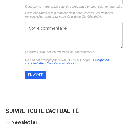
Renseignez votre email pour être prévenu d'un nouveau commentaire
Pour tout savoir sur la manière dont nous traitons vos données
personnelles, consultez notre
Charte de Confidentialité.
Le code HTML est interdit dans les commentaires
Ce site est protégé par reCAPTCHA et Google -
Politique de
confidentialité
-
Conditions d'utilisation
SUIVRE TOUTE L'ACTUALITÉ
Newsletter