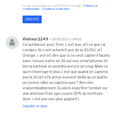
Ce site est protégé par reCAPTCHA et Google -
Politique de
confidentialité
-
Conditions d'utilisation
Visiteur2249
• 28/06/2013 à 04h10
Ce qui blesse avec Free, c est que, e0 ce que j ai
comiprs, ils n ont achete9 que de la 3G/3G+ e0
Orange, c est e0 dire que si on veut capter il faudra
sans cesses eatre en 3G sur nos smartphones et
bim la batterie en prendra encore un coup Mais ce
qui m interroge le plus c est que quand on captera
pas la 3G (et e7a arrive souvent de8s qu on quitte
un centre-ville) on captera quoi ? Ben rien
vraisemblablement Ou alors espe9rer tomber sur
une antenne Free (qui couvre 30% du territoire
donc c est pas non-plus gagne9 )
Signaler un abus