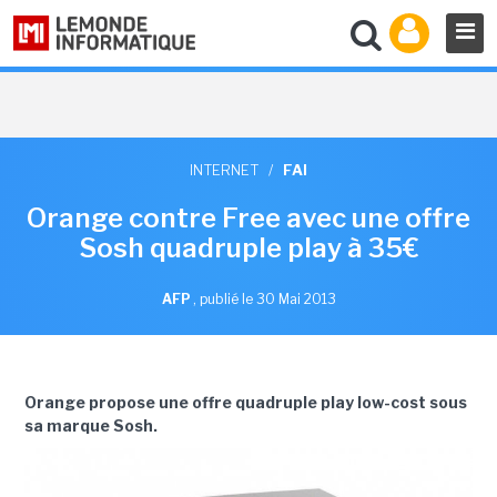
INTERNET
/
FAI
Orange contre Free avec une offre
Sosh quadruple play à 35€
AFP
,
publié le 30 Mai 2013
Orange propose une offre quadruple play low-cost sous
sa marque Sosh.